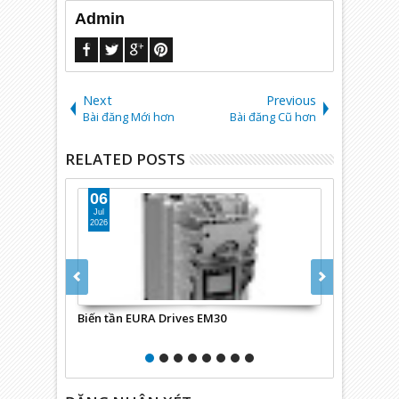
Admin
Next
Previous
Bài đăng Mới hơn
Bài đăng Cũ hơn
RELATED POSTS
06
16
Jul
Apr
2026
2025
Biến tần EURA Drives EM30
C6905-0010 : M
dòng Eco