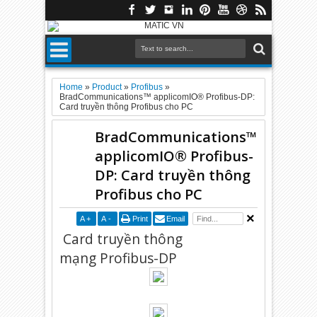
Home
»
Product
»
Profibus
»
BradCommunications™ applicomIO® Profibus-DP:
Card truyền thông Profibus cho PC
BradCommunications™
applicomIO® Profibus-
DP: Card truyền thông
Profibus cho PC
A
+
A
-
Print
Email
Card truyền thông
mạng Profibus-DP