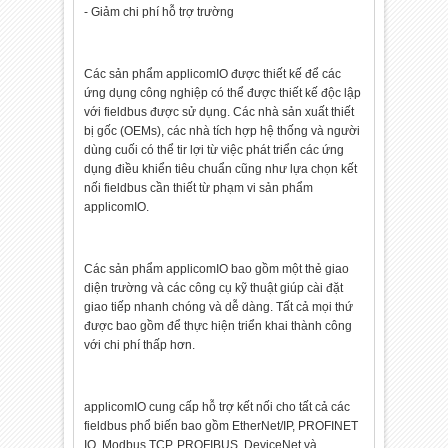
- Giảm chi phí hỗ trợ trường
Các sản phẩm applicomIO được thiết kế để các
ứng dụng công nghiệp có thể được thiết kế độc lập
với fieldbus được sử dụng. Các nhà sản xuất thiết
bị gốc (OEMs), các nhà tích hợp hệ thống và người
dùng cuối có thể tir lợi từ việc phát triển các ứng
dụng điều khiển tiêu chuẩn cũng như lựa chọn kết
nối fieldbus cần thiết từ phạm vi sản phẩm
applicomIO.
Các sản phẩm applicomIO bao gồm một thẻ giao
diện trường và các công cụ kỹ thuật giúp cài đặt
giao tiếp nhanh chóng và dễ dàng. Tất cả mọi thứ
được bao gồm để thực hiện triển khai thành công
với chi phí thấp hơn.
applicomIO cung cấp hỗ trợ kết nối cho tất cả các
fieldbus phổ biến bao gồm EtherNet/IP, PROFINET
IO, Modbus TCP, PROFIBUS, DeviceNet và