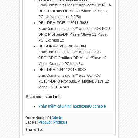
BradCommunications™ applicomIO® PCU-
DPIO Profibus-DP Master/Slave 12 Mbps,
PCI-Universal bus, 3.3/5V
DRL-DPM-PCIE 112011-5028
BradCommunications™ applicomIO® PCU-
DPIO Profibus-DP Master/Slave 12 Mbps,
PCI Express 1x
DRL-DPM-CPI 112018-5004
BradCommunications™ applicomIO®
CPCI-DPIO Profibus-DP Master/Slave 12
Mbps, CompactPCI bus 3U
DRL-DPM-104 112013-0003
BradCommunications™ applicomIO®
PC104-DPIO ProfibusDP Master/Slave 12
Mbps, PC/104 bus
Phần mềm cấu hình
Phần mềm cấu hình applicomIO console
Được đăng bởi
Admin
Labels:
Product
,
Profibus
Share to: