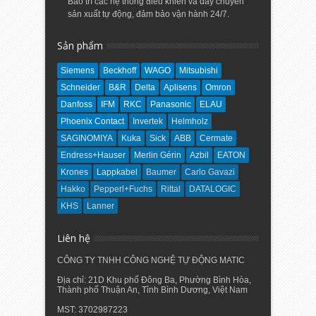
Bảo trì các hệ thống điều khiển và dây chuyển
sản xuất tự động, đảm bảo vận hành 24/7.
Sản phẩm
Siemens
Beckhoff
WAGO
Mitsubishi
Schneider
B&R
Delta
Aplisens
Omron
Danfoss
IFM
RKC
Panasonic
ELAU
Phoenix Contact
Invertek
Helmholz
SAGINOMIYA
Kuka
Sick
ABB
Cermate
Endress+Hauser
Merlin Gérin
Azbil
EATON
Krones
Lappkabel
Baumer
Carlo Gavazi
Hakko
Pepperl+Fuchs
Rittal
DATALOGIC
KHS
Lanner
Liên hệ
CÔNG TY TNHH CÔNG NGHỆ TỰ ĐỘNG MATIC
Địa chỉ: 21D Khu phố Đông Ba, Phường Bình Hòa,
Thành phố Thuận An, Tỉnh Bình Dương, Việt Nam
MST: 3702987223