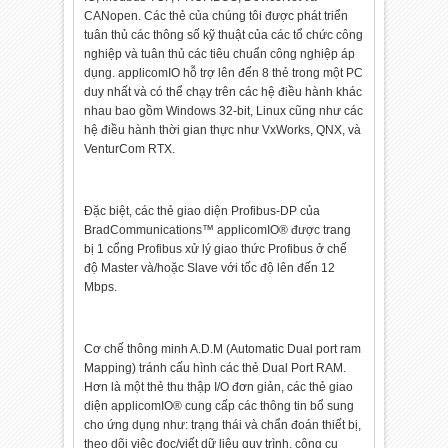
CANopen. Các thẻ của chúng tôi được phát triển
tuân thủ các thông số kỹ thuật của các tổ chức công
nghiệp và tuân thủ các tiêu chuẩn công nghiệp áp
dụng. applicomIO hỗ trợ lên đến 8 thẻ trong một PC
duy nhất và có thể chạy trên các hệ điều hành khác
nhau bao gồm Windows 32-bit, Linux cũng như các
hệ điều hành thời gian thực như VxWorks, QNX, và
VenturCom RTX.
Đặc biệt, các thẻ giao diện Profibus-DP của
BradCommunications™ applicomIO® được trang
bị 1 cổng Profibus xử lý giao thức Profibus ở chế
độ Master và/hoặc Slave với tốc độ lên đến 12
Mbps.
Cơ chế thông minh A.D.M (Automatic Dual port ram
Mapping) tránh cấu hình các thẻ Dual Port RAM.
Hơn là một thẻ thu thập I/O đơn giản, các thẻ giao
diện applicomIO® cung cấp các thông tin bổ sung
cho ứng dụng như: trạng thái và chẩn đoán thiết bị,
theo dõi việc đọc/viết dữ liệu quy trình, công cụ