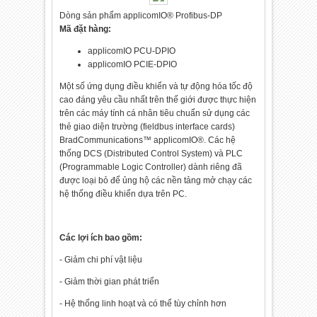
Dòng sản phẩm applicomIO® Profibus-DP
Mã đặt hàng:
applicomIO PCU-DPIO
applicomIO PCIE-DPIO
Một số ứng dụng điều khiển và tự động hóa tốc độ
cao đáng yêu cầu nhất trên thế giới được thực hiện
trên các máy tính cá nhân tiêu chuẩn sử dụng các
thẻ giao diện trường (fieldbus interface cards)
BradCommunications™ applicomIO®. Các hệ
thống DCS (Distributed Control System) và PLC
(Programmable Logic Controller) dành riêng đã
được loại bỏ để ủng hộ các nền tảng mở chạy các
hệ thống điều khiển dựa trên PC.
Các lợi ích bao gồm:
- Giảm chi phí vật liệu
- Giảm thời gian phát triển
- Hệ thống linh hoạt và có thể tùy chỉnh hơn