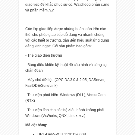
giao tiếp để khắc phục sự cố, Watchdog phần cứng
và phần mềm, v.v.
Các lớp giao tiếp được nhúng hoàn toàn trên các
thẻ, cho phép giao tiếp dễ dàng và nhanh chóng
với các thiết bị trường, dẫn đến hiệu suất ứng dụng
đáng kinh ngạc. Gói sản phẩm bao gồm:
- Thẻ giao diện trường
- Bảng điều khiển kỹ thuật để cấu hình và công cụ
chẩn đoán
- Máy chủ dữ liệu (OPC DA 3.0 & 2.05, DAServer,
FastDDE/SuiteLink)
- Thư viện phát triển: Windows (DLL), VenturCom
(RTX)
- Thư viện tĩnh cho các hệ điều hành không phải
Windows (VxWorks, QNX, Linux, v.v.)
Mã đặt hàng:
DRL-DPM-PCU 112011-0008