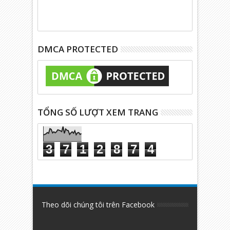
DMCA PROTECTED
TỔNG SỐ LƯỢT XEM TRANG
3
7
1
2
8
7
4
Theo dõi chúng tôi trên Facebook