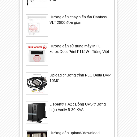
Hướng dẫn chạy biến tần Danfoss
VLT 2800 đơn giản
Hướng dẫn sử dụng máy in Fuji
xerox DocuPrint P115W - Tiếng Việt
Upload chương trình PLC Delta DVP
10MC
Liebert® ITA2 : Dòng UPS thương
hiệu Vertiv 5-30 KVA
Hướng dẫn upload/ download