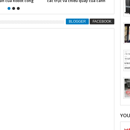
ản của Robot công
các trục và chiều quay của cánh
CANopen c
tay robot
300 PRO
BLOGGER
FACEBOOK
YO