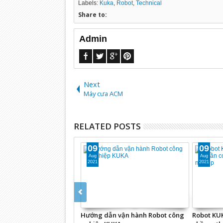
Labels:
Kuka
,
Robot
,
Technical
Share to:
Admin
Next
Máy cưa ACM
RELATED POSTS
09
09
Aug
Aug
2021
2021
Hướng dẫn vận hành Robot công
Robot KUK