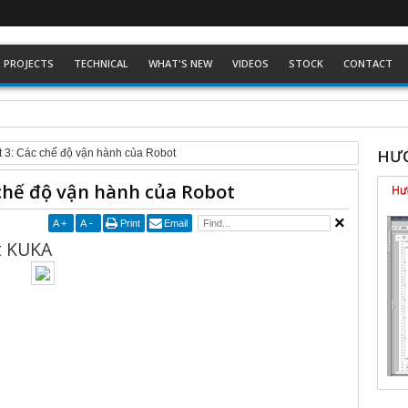
PROJECTS
TECHNICAL
WHAT'S NEW
VIDEOS
STOCK
CONTACT
ckhoff dòng Eco
HƯỚ
 3: Các chế độ vận hành của Robot
chế độ vận hành của Robot
A
+
A
-
Print
Email
t KUKA