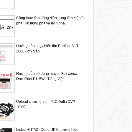
Công thức tính dòng điện trung tính điện 3
pha: Tải trùng pha và lệch pha
Hướng dẫn chạy biến tần Danfoss VLT
2800 đơn giản
Hướng dẫn sử dụng máy in Fuji xerox
DocuPrint P115W - Tiếng Việt
24
17
Feb
Feb
2024
2024
Upload chương trình PLC Delta DVP
10MC
n mở rộng mạng CAN/
Hướng dẫn upload chương trình
Hướng dẫ
Liebert® ITA2 : Dòng UPS thương hiệu