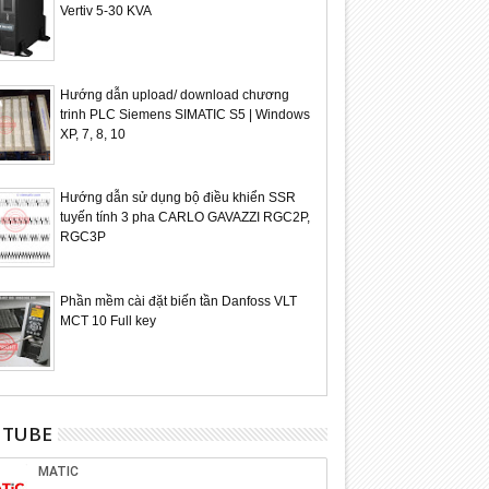
ho PLC S7-300 với CAN
HMI Beijer dòng E1000
Phần mềm 
Vertiv 5-30 KVA
hãng B&R
Hướng dẫn upload/ download chương
trinh PLC Siemens SIMATIC S5 | Windows
XP, 7, 8, 10
Hướng dẫn sử dụng bộ điều khiển SSR
tuyến tính 3 pha CARLO GAVAZZI RGC2P,
RGC3P
Phần mềm cài đặt biến tần Danfoss VLT
MCT 10 Full key
UTUBE