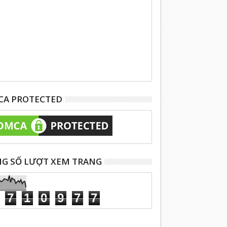
A PROTECTED
G SỐ LƯỢT XEM TRANG
7
1
0
9
7
7