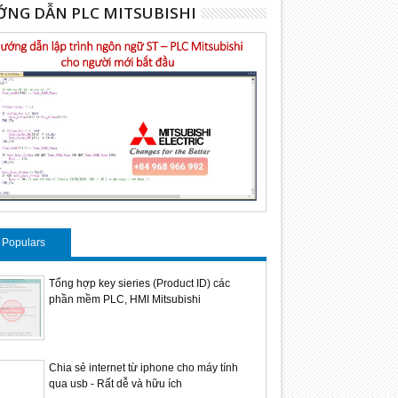
NG DẪN PLC MITSUBISHI
Populars
Tổng hợp key sieries (Product ID) các
phần mềm PLC, HMI Mitsubishi
Chia sẻ internet từ iphone cho máy tính
qua usb - Rất dễ và hữu ích