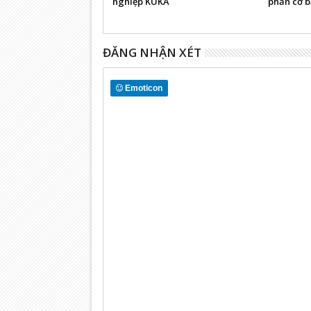
nghiệp KUKA
phần cơ b
nghiệp
ĐĂNG NHẬN XÉT
Emoticon