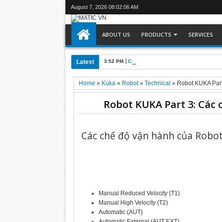
August 7, 2026
08:02:06 AM
ABOUT US
PRODUCTS
SERVICES
Latest
3:52 PM
C6905-0010 : Máy tính công nghiệp Be
Home
»
Kuka
»
Robot
»
Technical
»
Robot KUKA Part
Robot KUKA Part 3: Các 
Các chế độ vận hành của Robo
Manual Reduced Velocity (T1)
Manual High Velocity (T2)
Automatic (AUT)
Automatic External (AUT EXT)