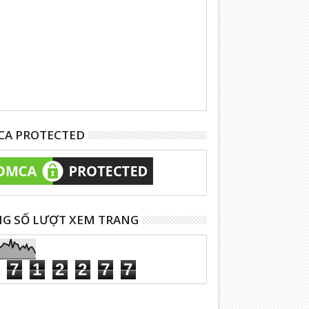
A PROTECTED
G SỐ LƯỢT XEM TRANG
7
1
2
2
7
7