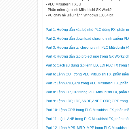
- PLC Mitsubishi FX3U
- Phần mềm lập trình Mitsubishi GX Work2
- PC chạy hệ điều hành Windows 10, 64 bit
Part 1: Hướng dẫn xóa bộ nhớ PLC dòng FX, phần
Part 2: Hướng dẫn download chương trình xuống PLC
Part 3: Hướng dẫn tải chương trình PLC Mitsubishi F
Part 4: Hướng dẫn tạo project mới trong GX Work2 c
Part 5: Cách sử dụng tập lệnh LD, LDI PLC FX trong
Part 6: Lệnh OUT trong PLC Mitsubishi FX, phần mề
Part 7: Lệnh AND, ANI trong PLC Mitsubishi FX, ph
Part 8: Lệnh OR, ORI trong PLC Mitsubishi FX, phầ
Part 9: Lệnh LDP, LDF, ANDP, ANDF, ORP, ORF trong
Part 10: Lệnh ORB trong PLC Mitsubishi FX, phần 
Part 11: Lệnh ANB trong PLC Mitsubishi FX, phần m
Part 12: Lệnh MPS, MRD, MPP trong PLC Mitsubishi