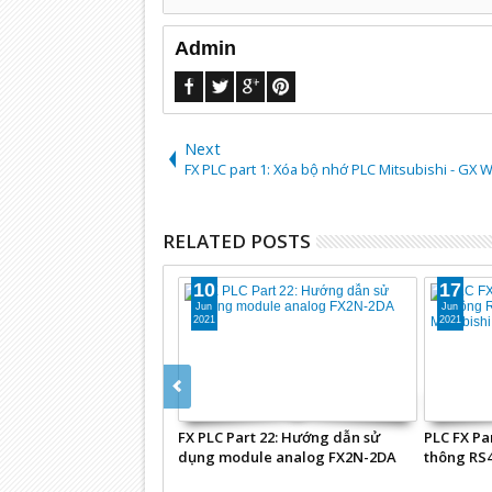
Admin
Next
FX PLC part 1: Xóa bộ nhớ PLC Mitsubishi - GX 
RELATED POSTS
02
08
Sep
Jul
2021
2021
hi Q12HCPU: Bộ điều khiển
AC Servo part 4: Hướng dẫn đấu
PLC điều 
 (PLC)
nối servo Panasonic với PLC
Mitsubis
Mitsubishi (Sink)