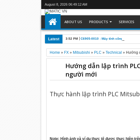
August 8, 2026
06:49:13 AM
ABOUT US
PRODUCTS
SERVICES
Latest
3:52 PM
C6905-0010 : Máy tính công nghiệp Be
Home
»
FX
»
Mitsubishi
»
PLC
»
Technical
»
Hướng d
Hướng dẫn lập trình PLC
người mới
Thực hành lập trình PLC Mitsub
Note: Hình ảnh và ví dụ thực tế được thực hiện trê