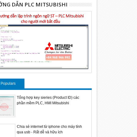
NG DẪN PLC MITSUBISHI
Populars
Tổng hợp key sieries (Product ID) các
phần mềm PLC, HMI Mitsubishi
Chia sẻ internet từ iphone cho máy tính
qua usb - Rất dễ và hữu ích