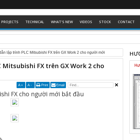
PROJECTS
TECHNICAL
WHAT'S NEW
VIDEOS
STOCK
CONTACT
ckhoff dòng Eco
HƯỚ
ẫn lập trình PLC Mitsubishi FX trên GX Work 2 cho người mới
 Mitsubishi FX trên GX Work 2 cho
A
+
A
-
Print
Email
ishi FX cho người mới bắt đầu
n,