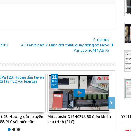
Previous
Work2
AC servo part 3: Lệnh đổi chiều quay động cơ servo
Panasonic MINAS A5
20
10
Jun
Mar
2021
2024
YO
khiển trực tiếp biến tần
Thực hành truyền thông RS485
Hướng d
hi, Sink/Source
RTU biến tần Mitsubishi vs PLC
CANopen 
Delta
300 PRO