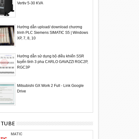
Vertiv 5-30 KVA
Hướng dẫn upload/ download chương
trinh PLC Siemens SIMATIC S5 | Windows
XP, 7, 8, 10
Hướng dẫn sử dụng bộ điều khiển SSR
tuyến tính 3 pha CARLO GAVAZZI RGC2P,
RGC3P
24
Mitsubishi GX Work 2 Full - Link Google
Feb
2024
Drive
UTUBE
ẫn mở rộng mạng CAN/
Hướng dẫn upload chương trình
cho PLC S7-300 với CAN
HMI Beijer dòng E1000