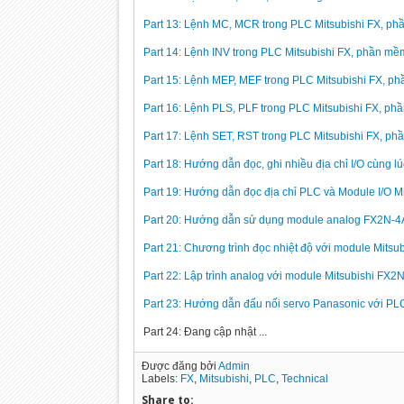
Part 13: Lệnh MC, MCR trong PLC Mitsubishi FX, p
Part 14: Lệnh INV trong PLC Mitsubishi FX, phần m
Part 15: Lệnh MEP, MEF trong PLC Mitsubishi FX, 
Part 16: Lệnh PLS, PLF trong PLC Mitsubishi FX, p
Part 17: Lệnh SET, RST trong PLC Mitsubishi FX, p
Part 18: Hướng dẫn đọc, ghi nhiều địa chỉ I/O cùng l
Part 19: Hướng dẫn đọc địa chỉ PLC và Module I/O Mi
Part 20: Hướng dẫn sử dụng module analog FX2N-
Part 21: Chương trình đọc nhiệt độ với module Mits
Part 22: Lập trình analog với module Mitsubishi FX
Part 23: Hướng dẫn đấu nối servo Panasonic với PLC
Part 24: Đang cập nhật ...
Được đăng bởi
Admin
Labels:
FX
,
Mitsubishi
,
PLC
,
Technical
Share to: